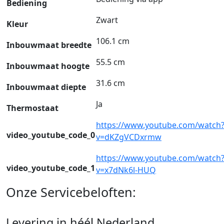
Bediening
Zwart
Kleur
106.1 cm
Inbouwmaat breedte
55.5 cm
Inbouwmaat hoogte
31.6 cm
Inbouwmaat diepte
Ja
Thermostaat
https://www.youtube.com/watch
video_youtube_code_0
v=dKZgVCDxrmw
https://www.youtube.com/watch
video_youtube_code_1
v=x7dNk6l-HUQ
Onze Servicebeloften:
Levering in héél Nederland