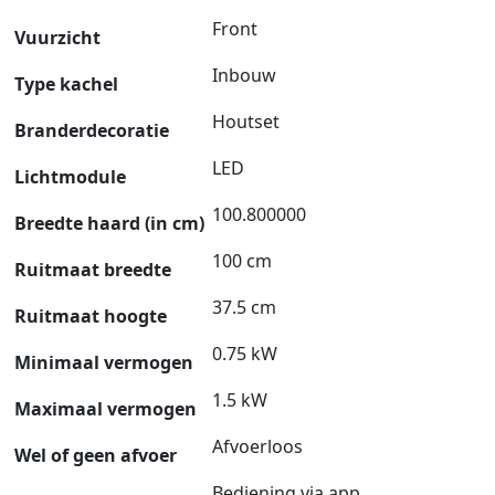
Front
Vuurzicht
Inbouw
Type kachel
Houtset
Branderdecoratie
LED
Lichtmodule
100.800000
Breedte haard (in cm)
100 cm
Ruitmaat breedte
37.5 cm
Ruitmaat hoogte
0.75 kW
Minimaal vermogen
1.5 kW
Maximaal vermogen
Afvoerloos
Wel of geen afvoer
Bediening via app