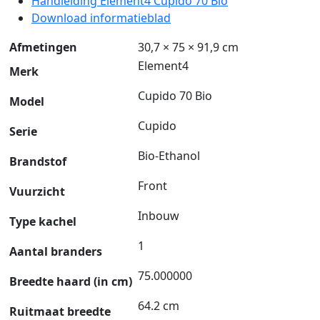
Handleiding Element4 Cupido 70 Bio
Download informatieblad
Afmetingen
30,7 × 75 × 91,9 cm
Element4
Merk
Cupido 70 Bio
Model
Cupido
Serie
Bio-Ethanol
Brandstof
Front
Vuurzicht
Inbouw
Type kachel
1
Aantal branders
75.000000
Breedte haard (in cm)
64.2 cm
Ruitmaat breedte