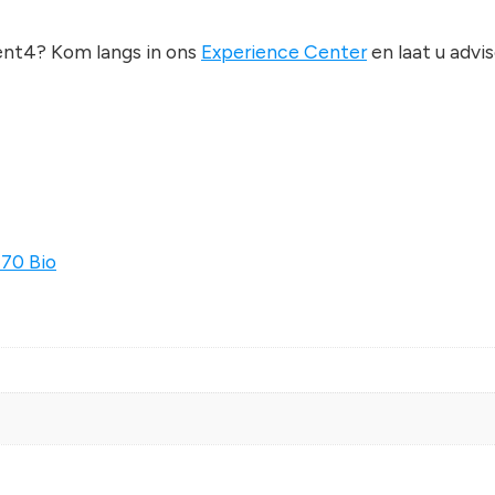
ent4? Kom langs in ons
Experience Center
en laat u advi
 70 Bio