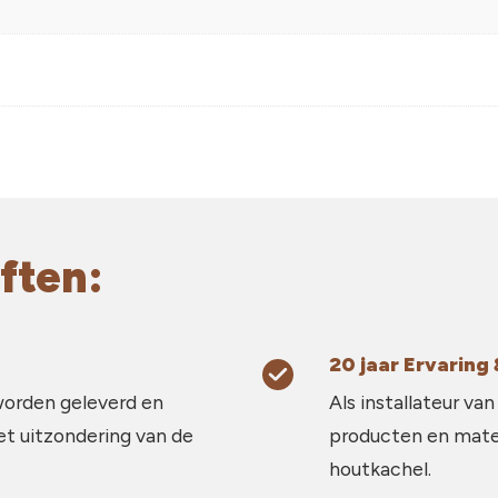
ften:
20 jaar Ervarin
worden geleverd en
Als installateur van
et uitzondering van de
producten en mater
houtkachel.