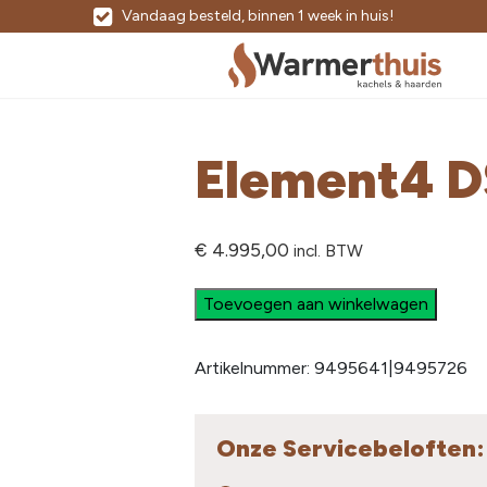
Vandaag besteld, binnen 1 week in huis!
Eenvoudig en gemakkelijk bestellen!
Bezorgd voor slechts €90,-
Element4 D
€
4.995,00
incl. BTW
Toevoegen aan winkelwagen
Artikelnummer:
9495641|9495726
Onze Servicebeloften: