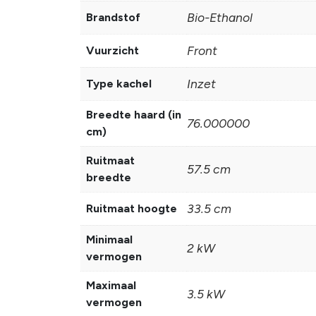
Bio-Ethanol
Brandstof
Front
Vuurzicht
Inzet
Type kachel
Breedte haard (in
76.000000
cm)
Ruitmaat
57.5 cm
breedte
33.5 cm
Ruitmaat hoogte
Minimaal
2 kW
vermogen
Maximaal
3.5 kW
vermogen