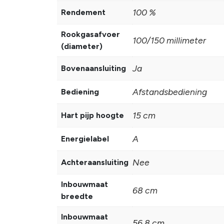
100 %
Rendement
Rookgasafvoer
100/150 millimeter
(diameter)
Ja
Bovenaansluiting
Afstandsbediening
Bediening
15 cm
Hart pijp hoogte
A
Energielabel
Nee
Achteraansluiting
Inbouwmaat
68 cm
breedte
Inbouwmaat
56.8 cm