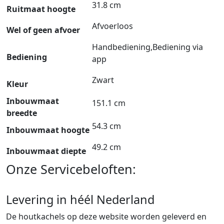
31.8 cm
Ruitmaat hoogte
Afvoerloos
Wel of geen afvoer
Handbediening,Bediening via
Bediening
app
Zwart
Kleur
Inbouwmaat
151.1 cm
breedte
54.3 cm
Inbouwmaat hoogte
49.2 cm
Inbouwmaat diepte
Onze Servicebeloften:
Levering in héél Nederland
De houtkachels op deze website worden geleverd en