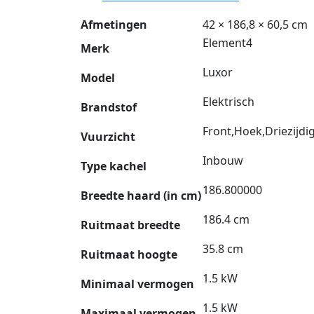
Afmetingen
42 × 186,8 × 60,5 cm
Element4
Merk
Luxor
Model
Elektrisch
Brandstof
Front,Hoek,Driezijdi
Vuurzicht
Inbouw
Type kachel
186.800000
Breedte haard (in cm)
186.4 cm
Ruitmaat breedte
35.8 cm
Ruitmaat hoogte
1.5 kW
Minimaal vermogen
1.5 kW
Maximaal vermogen