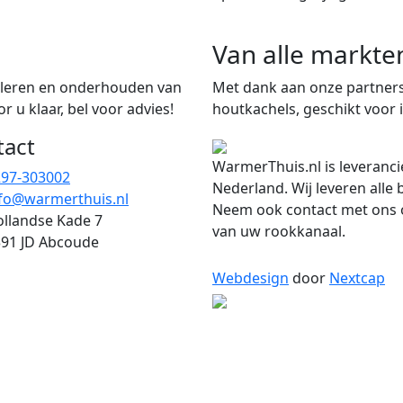
Van alle markte
talleren en onderhouden van
Met dank aan onze partners
 u klaar, bel voor advies!
houtkachels, geschikt voor i
tact
WarmerThuis.nl is leveranci
297-303002
Nederland. Wij leveren alle
fo@warmerthuis.nl
Neem ook contact met ons o
llandse Kade 7
van uw rookkanaal.
91 JD Abcoude
Webdesign
door
Nextcap