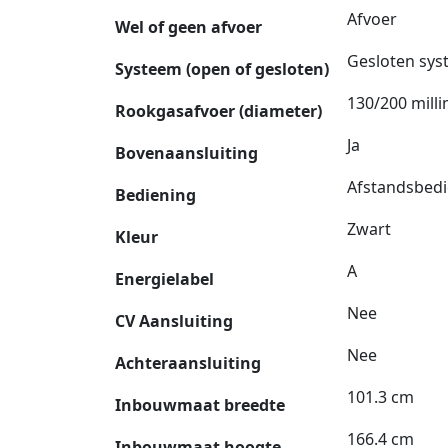
Afvoer
Wel of geen afvoer
Gesloten sy
Systeem (open of gesloten)
130/200 mill
Rookgasafvoer (diameter)
Ja
Bovenaansluiting
Afstandsbedi
Bediening
Zwart
Kleur
A
Energielabel
Nee
CV Aansluiting
Nee
Achteraansluiting
101.3 cm
Inbouwmaat breedte
166.4 cm
Inbouwmaat hoogte