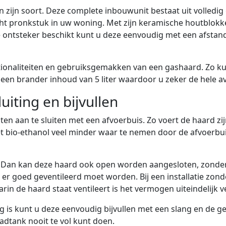
n zijn soort. Deze complete inbouwunit bestaat uit volledig
ht pronkstuk in uw woning. Met zijn keramische houtblokke
ontsteker beschikt kunt u deze eenvoudig met een afstand
ctionaliteiten en gebruiksgemakken van een gashaard. Zo k
 een brander inhoud van 5 liter waardoor u zeker de hele a
iting en bijvullen
ten aan te sluiten met een afvoerbuis. Zo voert de haard zi
et bio-ethanol veel minder waar te nemen door de afvoerbuis
 Dan kan deze haard ook open worden aangesloten, zonder a
r goed geventileerd moet worden. Bij een installatie zon
in de haard staat ventileert is het vermogen uiteindelijk v
 is kunt u deze eenvoudig bijvullen met een slang en de g
adtank nooit te vol kunt doen.