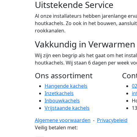
Uitstekende Service
Al onze installateurs hebben jarenlange erva
houtkachels. Zo ook in het bouwen, aanslu
rookkanalen.
Vakkundig in Verwarmen
Wij zijn een begrip als het gaat om het ins
houtkachels. Wij staan 6 dagen per week voor
Ons assortiment
Con
Hangende kachels
0
Inzetkachels
in
Inbouwkachels
Ho
Vrijstaande kachels
13
Algemene voorwaarden
-
Privacybeleid
Veilig betalen met: