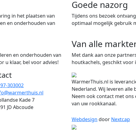
Goede nazorg
ring in het plaatsen van
Tijdens ons bezoek ontvangt
iten en onderhouden van
optimaal mogelijk gebruik 
Van alle markte
talleren en onderhouden van
Met dank aan onze partners
 u klaar, bel voor advies!
houtkachels, geschikt voor i
tact
WarmerThuis.nl is leveranci
297-303002
Nederland. Wij leveren alle
fo@warmerthuis.nl
Neem ook contact met ons o
llandse Kade 7
van uw rookkanaal.
91 JD Abcoude
Webdesign
door
Nextcap