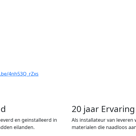
u.be/4nh53Q_rZxs
nd
20 jaar Ervari
verd en geinstalleerd in
Als installateur van leveren
adden eilanden.
materialen die naadloos aan