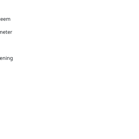
steem
imeter
ening