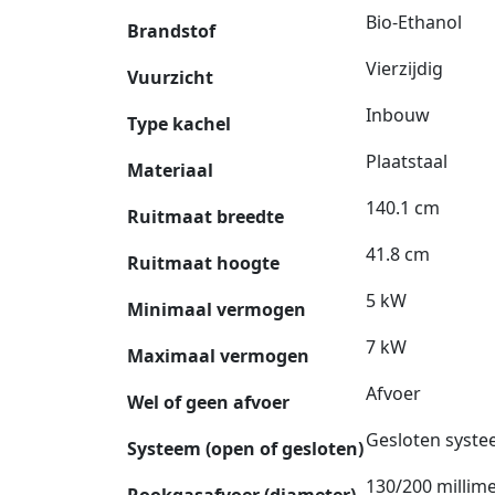
Bio-Ethanol
Brandstof
Vierzijdig
Vuurzicht
Inbouw
Type kachel
Plaatstaal
Materiaal
140.1 cm
Ruitmaat breedte
41.8 cm
Ruitmaat hoogte
5 kW
Minimaal vermogen
7 kW
Maximaal vermogen
Afvoer
Wel of geen afvoer
Gesloten syst
Systeem (open of gesloten)
130/200 millim
Rookgasafvoer (diameter)