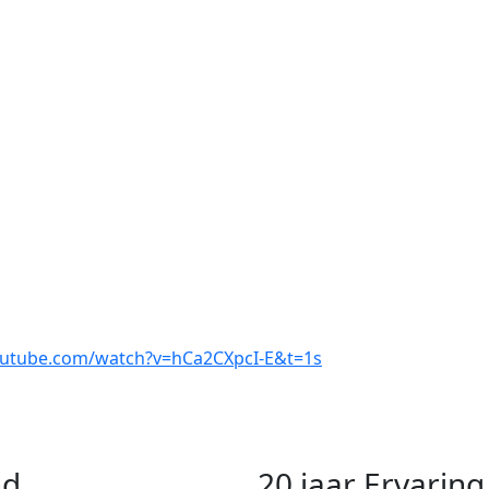
outube.com/watch?v=hCa2CXpcI-E&t=1s
nd
20 jaar Ervari