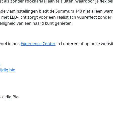
als zonder rookkanaal aan te sluiten, waardoor je flexibe
nde vlaminstellingen biedt de Summum 140 niet alleen wa
d met LED-licht zorgt voor een realistisch vuureffect zonde
elligheid van een haard kunt genieten.
ent4 in ons
Experience Center
in Lunteren of op onze websit
o
jdig bio
ijdig Bio