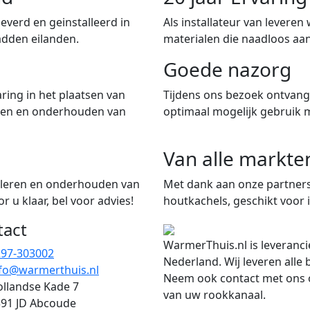
verd en geinstalleerd in
Als installateur van leveren
adden eilanden.
materialen die naadloos aan
Goede nazorg
ring in het plaatsen van
Tijdens ons bezoek ontvangt
iten en onderhouden van
optimaal mogelijk gebruik 
Van alle markte
talleren en onderhouden van
Met dank aan onze partners
 u klaar, bel voor advies!
houtkachels, geschikt voor i
tact
WarmerThuis.nl is leveranci
297-303002
Nederland. Wij leveren alle
fo@warmerthuis.nl
Neem ook contact met ons o
llandse Kade 7
van uw rookkanaal.
91 JD Abcoude