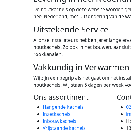
De houtkachels op deze website worden gele
heel Nederland, met uitzondering van de w
Uitstekende Service
Al onze installateurs hebben jarenlange erva
houtkachels. Zo ook in het bouwen, aanslu
rookkanalen.
Vakkundig in Verwarmen
Wij zijn een begrip als het gaat om het ins
houtkachels. Wij staan 6 dagen per week voor
Ons assortiment
Con
Hangende kachels
0
Inzetkachels
in
Inbouwkachels
Ho
Vrijstaande kachels
13