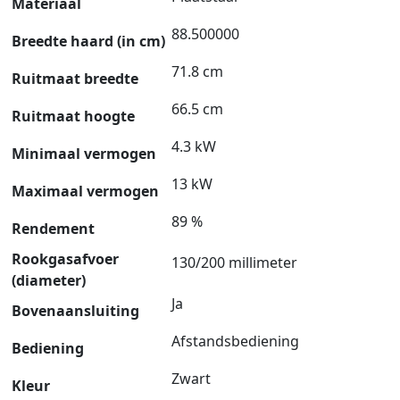
Materiaal
88.500000
Breedte haard (in cm)
71.8 cm
Ruitmaat breedte
66.5 cm
Ruitmaat hoogte
4.3 kW
Minimaal vermogen
13 kW
Maximaal vermogen
89 %
Rendement
Rookgasafvoer
130/200 millimeter
(diameter)
Ja
Bovenaansluiting
Afstandsbediening
Bediening
Zwart
Kleur