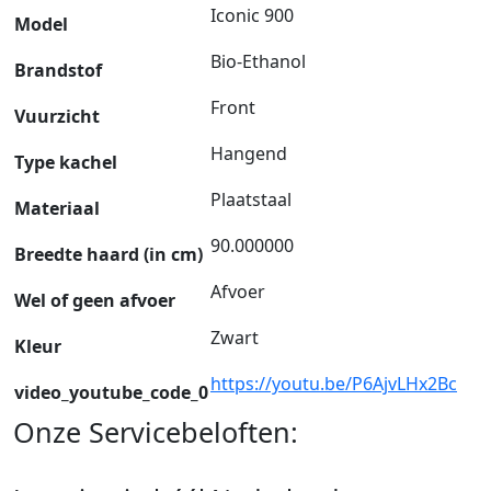
Iconic 900
Model
Bio-Ethanol
Brandstof
Front
Vuurzicht
Hangend
Type kachel
Plaatstaal
Materiaal
90.000000
Breedte haard (in cm)
Afvoer
Wel of geen afvoer
Zwart
Kleur
https://youtu.be/P6AjvLHx2Bc
video_youtube_code_0
Onze Servicebeloften: