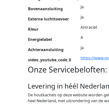
Ja
Bovenaansluiting
Ja
Externe luchttoevoer
Antraciet
Kleur
A
Energielabel
Ja
Achteraansluiting
https://www.y
video_youtube_code_0
Onze Servicebeloften:
Levering in héél Nederla
De houtkachels op deze website worden gele
heel Nederland, met uitzondering van de w