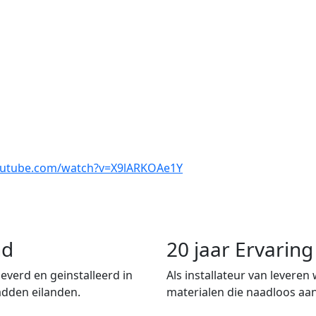
outube.com/watch?v=X9lARKOAe1Y
nd
20 jaar Ervari
verd en geinstalleerd in
Als installateur van leveren
adden eilanden.
materialen die naadloos aan