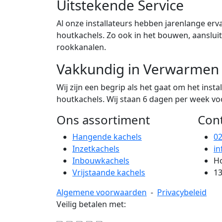
Uitstekende Service
Al onze installateurs hebben jarenlange erva
houtkachels. Zo ook in het bouwen, aanslu
rookkanalen.
Vakkundig in Verwarmen
Wij zijn een begrip als het gaat om het ins
houtkachels. Wij staan 6 dagen per week voor
Ons assortiment
Con
Hangende kachels
0
Inzetkachels
in
Inbouwkachels
Ho
Vrijstaande kachels
13
Algemene voorwaarden
-
Privacybeleid
Veilig betalen met: