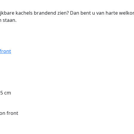
elijkbare kachels brandend zien? Dan bent u van harte wel
 staan.
front
4,5 cm
on front