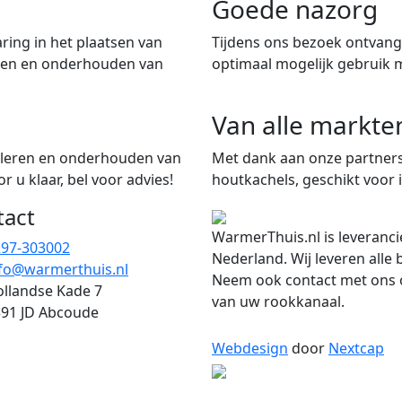
Goede nazorg
ring in het plaatsen van
Tijdens ons bezoek ontvangt
iten en onderhouden van
optimaal mogelijk gebruik 
Van alle markte
talleren en onderhouden van
Met dank aan onze partners
 u klaar, bel voor advies!
houtkachels, geschikt voor i
tact
WarmerThuis.nl is leveranci
297-303002
Nederland. Wij leveren alle
fo@warmerthuis.nl
Neem ook contact met ons o
llandse Kade 7
van uw rookkanaal.
91 JD Abcoude
Webdesign
door
Nextcap