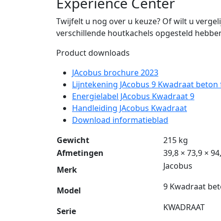
Experience Center
Twijfelt u nog over u keuze? Of wilt u verg
verschillende houtkachels opgesteld hebben
Product downloads
JAcobus brochure 2023
Lijntekening JAcobus 9 Kwadraat beton 
Energielabel JAcobus Kwadraat 9
Handleiding JAcobus Kwadraat
Download informatieblad
Gewicht
215 kg
Afmetingen
39,8 × 73,9 × 9
Jacobus
Merk
9 Kwadraat bet
Model
KWADRAAT
Serie