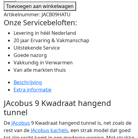
Toevoegen aan winkelwagen
Artikelnummer:
JACB09HATU
Onze Servicebeloften:
Levering in héél Nederland
20 jaar Ervaring & Vakmanschap
Uitstekende Service
Goede nazorg
Vakkundig in Verwarmen
Van alle markten thuis
Beschrijving
Extra informatie
JAcobus 9 Kwadraat hangend
tunnel
De
JAcobus
9 Kwadraat hangend tunnel is, net zoals de
rest van de
JAcobus kachels
, een strak model dat goed
tot zijn recht komt in een moderne woning. Met strakke