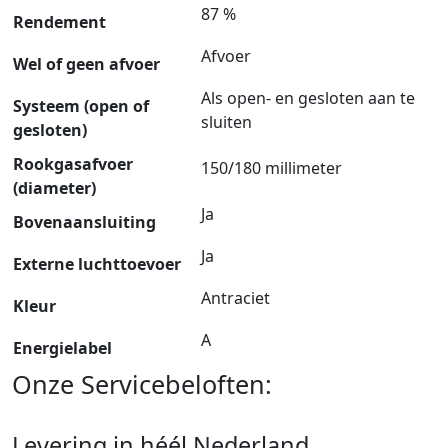
87 %
Rendement
Afvoer
Wel of geen afvoer
Als open- en gesloten aan te
Systeem (open of
sluiten
gesloten)
Rookgasafvoer
150/180 millimeter
(diameter)
Ja
Bovenaansluiting
Ja
Externe luchttoevoer
Antraciet
Kleur
A
Energielabel
Onze Servicebeloften:
Levering in héél Nederland