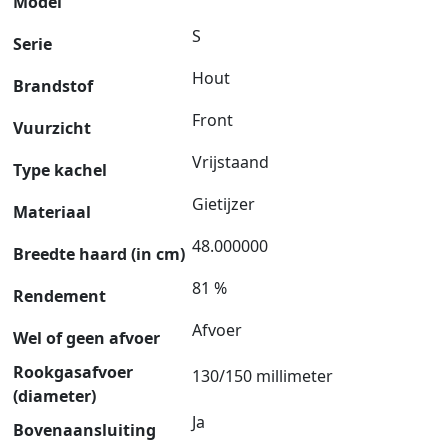
Model
S
Serie
Hout
Brandstof
Front
Vuurzicht
Vrijstaand
Type kachel
Gietijzer
Materiaal
48.000000
Breedte haard (in cm)
81 %
Rendement
Afvoer
Wel of geen afvoer
Rookgasafvoer
130/150 millimeter
(diameter)
Ja
Bovenaansluiting