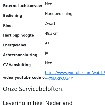
Nee
Externe luchttoevoer
Handbediening
Bediening
Zwart
Kleur
48.3 cm
Hart pijp hoogte
A+
Energielabel
Ja
Achteraansluiting
Nee
CV Aansluiting
https://www.youtube.com/watch
video_youtube_code_0
v=X9lARKOAe1Y
Onze Servicebeloften:
Levering in héél Nederland