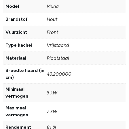
Model
Muna
Brandstof
Hout
Vuurzicht
Front
Type kachel
Vrijstaand
Materiaal
Plaatstaal
Breedte haard (in
49.200000
cm)
Minimaal
3 kW
vermogen
Maximaal
7 kW
vermogen
Rendement
81 %