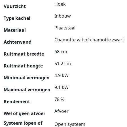
Hoek
Vuurzicht
Inbouw
Type kachel
Plaatstaal
Materiaal
Chamotte wit of chamotte zwart
Achterwand
68 cm
Ruitmaat breedte
51.2 cm
Ruitmaat hoogte
4.9 kW
Minimaal vermogen
9.1 kW
Maximaal vermogen
78 %
Rendement
Afvoer
Wel of geen afvoer
Systeem (open of
Open systeem