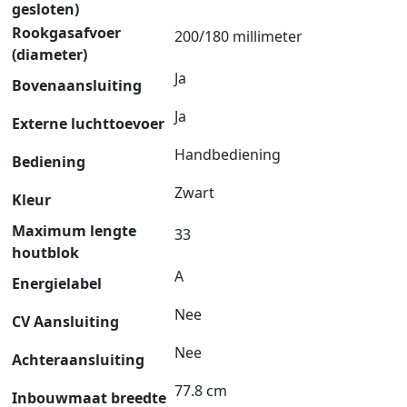
gesloten)
Rookgasafvoer
200/180 millimeter
(diameter)
Ja
Bovenaansluiting
Ja
Externe luchttoevoer
Handbediening
Bediening
Zwart
Kleur
Maximum lengte
33
houtblok
A
Energielabel
Nee
CV Aansluiting
Nee
Achteraansluiting
77.8 cm
Inbouwmaat breedte