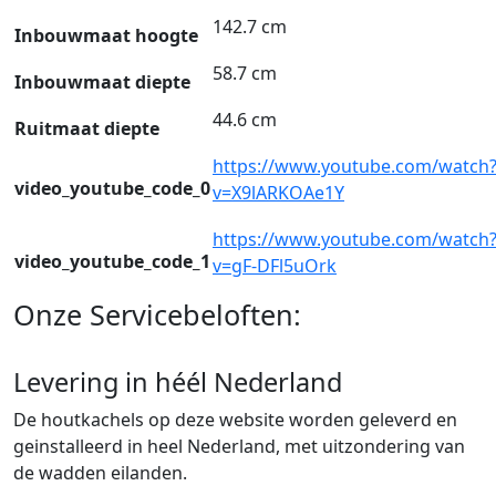
142.7 cm
Inbouwmaat hoogte
58.7 cm
Inbouwmaat diepte
44.6 cm
Ruitmaat diepte
https://www.youtube.com/watch
video_youtube_code_0
v=X9lARKOAe1Y
https://www.youtube.com/watch
video_youtube_code_1
v=gF-DFl5uOrk
Onze Servicebeloften:
Levering in héél Nederland
De houtkachels op deze website worden geleverd en
geinstalleerd in heel Nederland, met uitzondering van
de wadden eilanden.