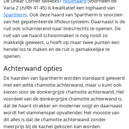
De Linear Corner 68x46x51
houthaard
(voorheen de
Varia 2 Lh/Rh 41-4S) is kwalitatief een tophaard van
Spartherm
. Ook deze haard van Spartherm is voorzien
van het gepatenteerde liftdeursysteem. Daarnaast is de
ruit ook scharnierend naar links/rechts te openen. De
ruit van uw haard schoonmaken is nog nooit zo
makkelijk geweest, u hoeft op maar twee punten een
hendel los te maken en de ruit is gemakkelijke te
openen.
Achterwand opties
De haarden van Spartherm worden standaard geleverd
met een witte chamotte achterwand, maar u kunt ook
kiezen voor de donkergrijze chamotte achterwand. Het
voordeel van de donkergrijze chamotte achterwand is,
dat de haard strakker en moderner oogt en daarnaast
wordt het vlammenspel opvallender. Het mooiste van
dit alles is dat de chamotte achterwand zonder
meerprijs bij de kachel gekozen kan worden.