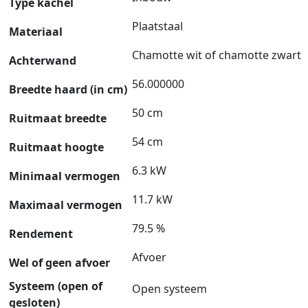
Type kachel
Plaatstaal
Materiaal
Chamotte wit of chamotte zwart
Achterwand
56.000000
Breedte haard (in cm)
50 cm
Ruitmaat breedte
54 cm
Ruitmaat hoogte
6.3 kW
Minimaal vermogen
11.7 kW
Maximaal vermogen
79.5 %
Rendement
Afvoer
Wel of geen afvoer
Systeem (open of
Open systeem
gesloten)