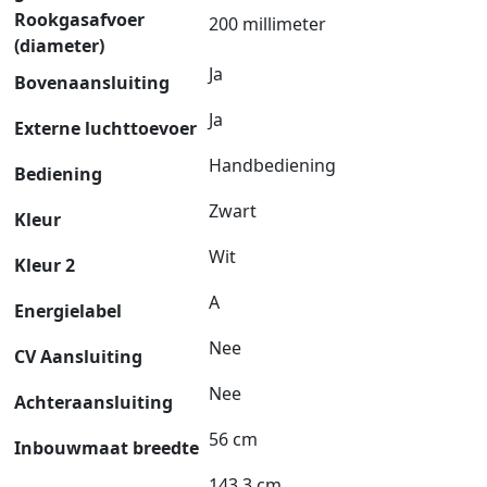
Rookgasafvoer
200 millimeter
(diameter)
Ja
Bovenaansluiting
Ja
Externe luchttoevoer
Handbediening
Bediening
Zwart
Kleur
Wit
Kleur 2
A
Energielabel
Nee
CV Aansluiting
Nee
Achteraansluiting
56 cm
Inbouwmaat breedte
143.3 cm