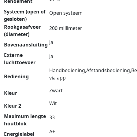
Rendement
Systeem (open of
Open systeem
gesloten)
Rookgasafvoer
200 millimeter
(diameter)
Ja
Bovenaansluiting
Externe
Ja
luchttoevoer
Handbediening,Afstandsbediening,Be
Bediening
via app
Zwart
Kleur
Wit
Kleur 2
Maximum lengte
33
houtblok
A+
Energielabel