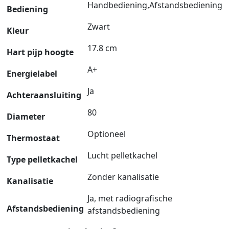
Handbediening,Afstandsbediening
Bediening
Zwart
Kleur
17.8 cm
Hart pijp hoogte
A+
Energielabel
Ja
Achteraansluiting
80
Diameter
Optioneel
Thermostaat
Lucht pelletkachel
Type pelletkachel
Zonder kanalisatie
Kanalisatie
Ja, met radiografische
Afstandsbediening
afstandsbediening