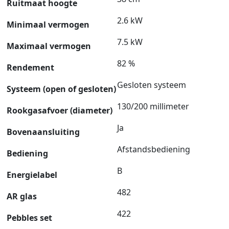
Ruitmaat hoogte
2.6 kW
Minimaal vermogen
7.5 kW
Maximaal vermogen
82 %
Rendement
Gesloten systeem
Systeem (open of gesloten)
130/200 millimeter
Rookgasafvoer (diameter)
Ja
Bovenaansluiting
Afstandsbediening
Bediening
B
Energielabel
482
AR glas
422
Pebbles set