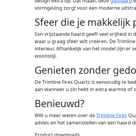
design extra op. Dat maakt deze
gashaard
e
vormgeving zorgt voor een moderne uitstrali
Sfeer die je makkelijk 
Een vrijstaande haard geeft veel vrijheid i
waar u graag sfeer wilt creëren. De Trimline
interieur. Afhankelijk van het model zijn e
woonstijl.
Genieten zonder ged
De Trimline Fires Quartz is eenvoudig te be
aan wanneer u zin hebt in extra warmte of 
Benieuwd?
Wilt u meer weten over de
Trimline Fires
Qua
advies en het samenstellen van een haard d
Product downloads