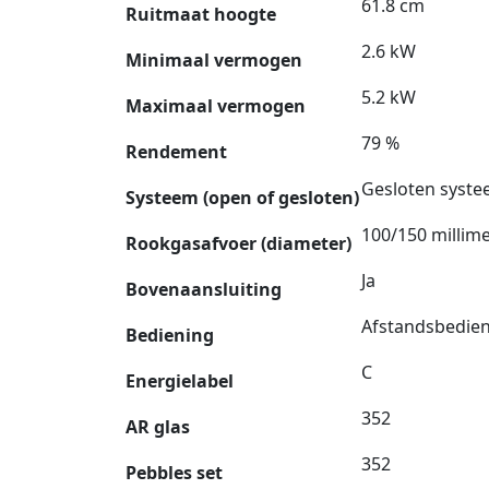
61.8 cm
Ruitmaat hoogte
2.6 kW
Minimaal vermogen
5.2 kW
Maximaal vermogen
79 %
Rendement
Gesloten syst
Systeem (open of gesloten)
100/150 millim
Rookgasafvoer (diameter)
Ja
Bovenaansluiting
Afstandsbedie
Bediening
C
Energielabel
352
AR glas
352
Pebbles set