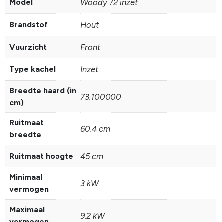
Model
Woody 72 inzet
Brandstof
Hout
Vuurzicht
Front
Type kachel
Inzet
Breedte haard (in
73.100000
cm)
Ruitmaat
60.4 cm
breedte
Ruitmaat hoogte
45 cm
Minimaal
3 kW
vermogen
Maximaal
9.2 kW
vermogen