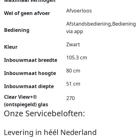
Afvoerloos
Wel of geen afvoer
Afstandsbediening,Bediening
Bediening
via app
Zwart
Kleur
105.3 cm
Inbouwmaat breedte
80 cm
Inbouwmaat hoogte
51 cm
Inbouwmaat diepte
Clear View+®
270
(ontspiegeld) glas
Onze Servicebeloften:
Levering in héél Nederland