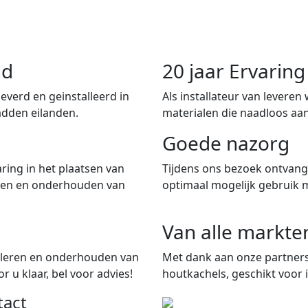
nd
20 jaar Ervari
verd en geinstalleerd in
Als installateur van leveren
adden eilanden.
materialen die naadloos aan
Goede nazorg
ring in het plaatsen van
Tijdens ons bezoek ontvangt
iten en onderhouden van
optimaal mogelijk gebruik 
Van alle markte
talleren en onderhouden van
Met dank aan onze partners
 u klaar, bel voor advies!
houtkachels, geschikt voor i
tact