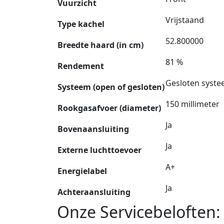
Vuurzicht
Vrijstaand
Type kachel
52.800000
Breedte haard (in cm)
81 %
Rendement
Gesloten syst
Systeem (open of gesloten)
150 millimeter
Rookgasafvoer (diameter)
Ja
Bovenaansluiting
Ja
Externe luchttoevoer
A+
Energielabel
Ja
Achteraansluiting
Onze Servicebeloften: