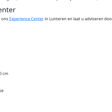
enter
k ons
Experience Center
in Lunteren en laat u adviseren doo
10 cm
se