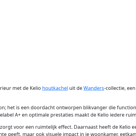
erieur met de Kelio
houtkachel
uit de
Wanders
-collectie, e
n; het is een doordacht ontworpen blikvanger die functiona
abel A+ en optimale prestaties maakt de Kelio iedere ruimt
 zorgt voor een ruimtelijk effect. Daarnaast heeft de Kel
mte geeft, maar ook visuele impact in je woonkamer, eetka