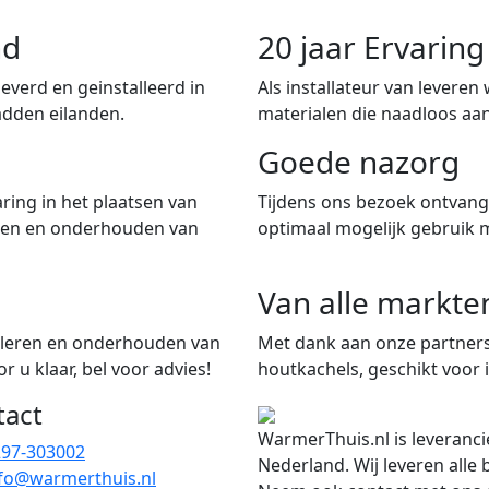
nd
20 jaar Ervari
verd en geinstalleerd in
Als installateur van leveren
adden eilanden.
materialen die naadloos aan
Goede nazorg
ring in het plaatsen van
Tijdens ons bezoek ontvangt
iten en onderhouden van
optimaal mogelijk gebruik 
Van alle markte
talleren en onderhouden van
Met dank aan onze partners
 u klaar, bel voor advies!
houtkachels, geschikt voor i
tact
WarmerThuis.nl is leveranci
297-303002
Nederland. Wij leveren alle
fo@warmerthuis.nl