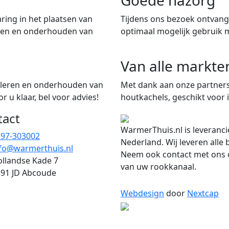
ring in het plaatsen van
Tijdens ons bezoek ontvangt
iten en onderhouden van
optimaal mogelijk gebruik 
Van alle markte
talleren en onderhouden van
Met dank aan onze partners
 u klaar, bel voor advies!
houtkachels, geschikt voor i
tact
WarmerThuis.nl is leveranci
297-303002
Nederland. Wij leveren alle
fo@warmerthuis.nl
Neem ook contact met ons o
llandse Kade 7
van uw rookkanaal.
91 JD Abcoude
Webdesign
door
Nextcap