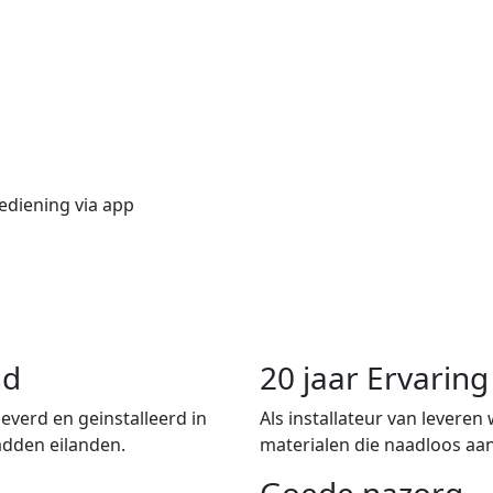
ediening via app
nd
20 jaar Ervari
verd en geinstalleerd in
Als installateur van leveren
adden eilanden.
materialen die naadloos aan
Goede nazorg