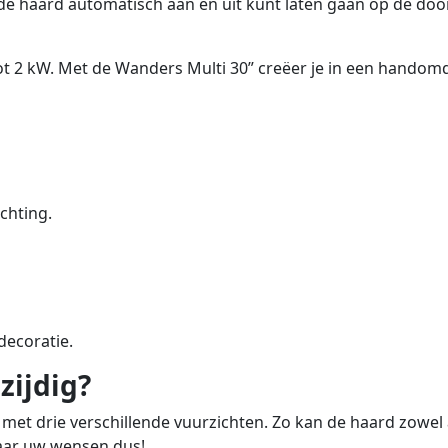
de haard automatisch aan en uit kunt laten gaan op de door 
ot 2 kW. Met de Wanders Multi 30” creëer je in een handomd
chting.
 decoratie.
zijdig?
et drie verschillende vuurzichten. Zo kan de haard zowel al
aar uw wensen dus!