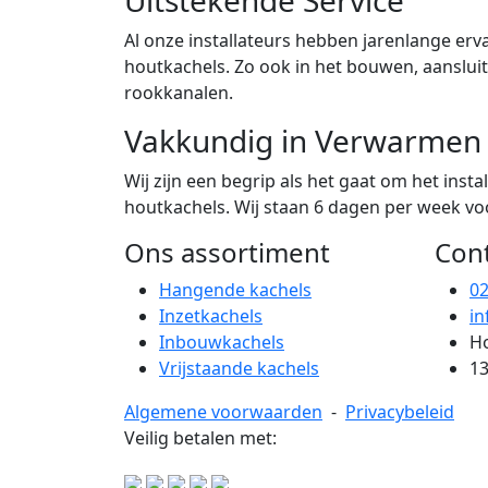
Al onze installateurs hebben jarenlange erva
houtkachels. Zo ook in het bouwen, aanslu
rookkanalen.
Vakkundig in Verwarmen
Wij zijn een begrip als het gaat om het ins
houtkachels. Wij staan 6 dagen per week voor
Ons assortiment
Con
Hangende kachels
0
Inzetkachels
in
Inbouwkachels
Ho
Vrijstaande kachels
13
Algemene voorwaarden
-
Privacybeleid
Veilig betalen met: