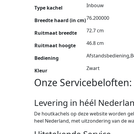
Inbouw
Type kachel
76.200000
Breedte haard (in cm)
72.7 cm
Ruitmaat breedte
46.8 cm
Ruitmaat hoogte
Afstandsbediening,B
Bediening
Zwart
Kleur
Onze Servicebeloften:
Levering in héél Nederla
De houtkachels op deze website worden gele
heel Nederland, met uitzondering van de w
Uitstekende Service