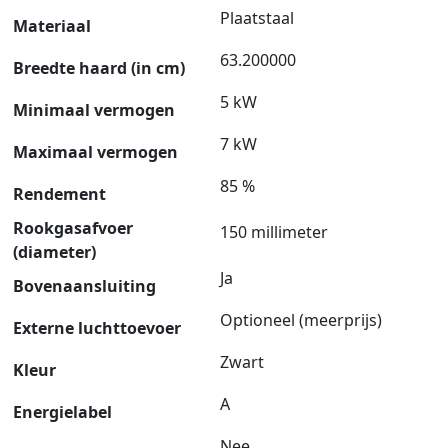
Plaatstaal
Materiaal
63.200000
Breedte haard (in cm)
5 kW
Minimaal vermogen
7 kW
Maximaal vermogen
85 %
Rendement
Rookgasafvoer
150 millimeter
(diameter)
Ja
Bovenaansluiting
Optioneel (meerprijs)
Externe luchttoevoer
Zwart
Kleur
A
Energielabel
Nee