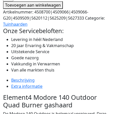
Toevoegen aan winkelwagen
Artikelnummer:
4508700|4509066|4509066-
G20|4509509|5620112|5625209|5627333
Categorie:
Tuinhaarden
Onze Servicebeloften:
Levering in héél Nederland
20 jaar Ervaring & Vakmanschap
Uitstekende Service
Goede nazorg
Vakkundig in Verwarmen
Van alle markten thuis
Beschrijving
Extra informatie
Element4 Modore 140 Outdoor
Quad Burner gashaard
De Modore 140 Outdoor is helemaal vernieuwd. Deze