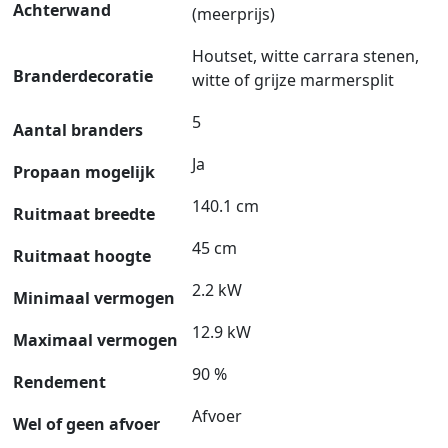
Achterwand
(meerprijs)
Houtset, witte carrara stenen,
Branderdecoratie
witte of grijze marmersplit
5
Aantal branders
Ja
Propaan mogelijk
140.1 cm
Ruitmaat breedte
45 cm
Ruitmaat hoogte
2.2 kW
Minimaal vermogen
12.9 kW
Maximaal vermogen
90 %
Rendement
Afvoer
Wel of geen afvoer