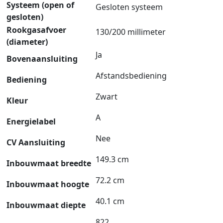
Systeem (open of
Gesloten systeem
gesloten)
Rookgasafvoer
130/200 millimeter
(diameter)
Ja
Bovenaansluiting
Afstandsbediening
Bediening
Zwart
Kleur
A
Energielabel
Nee
CV Aansluiting
149.3 cm
Inbouwmaat breedte
72.2 cm
Inbouwmaat hoogte
40.1 cm
Inbouwmaat diepte
822